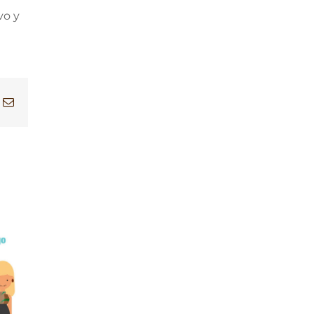
vo y
nkedIn
Correo
electrónico