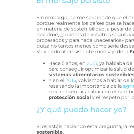
El mensaje persiste
Sin embargo, no me sorprende que el men
porque realmente los países que se hace
en materia de sostenibilidad, a pesar de
decidme, ¿cuántos de vosotros seguís vie
procesados y para nada «necesarios» par
quizá no tantos menos como sería desea
Volviendo al presistente mensaje de la
F
Hace 5 años, en
2013
, ya hablaba de
para conseguir optimizar la salud d
sistemas alimentarios sostenible
Y en el
2015
, volvíamos a hablar de 
resaltando la importancia de la
agri
para conseguir acabar con el hambr
protección social
y el respeto por lo
¿Y qué puedo hacer yo?
Si os estáis haciendo esta pregunta, la r
sostenible.