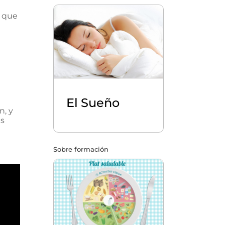
r que
El Sueño
n, y
ás
Sobre formación