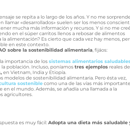
saje se repita a lo largo de los años. Y no me sorprend
n llamar «desarrollados» suelen ser los menos conscien
 tener mucha más información y recursos. Y si no me creé
ndo en el súper carritos llenos a rebosar de alimentos
a la alimentación? Es cierto que cada vez hay menos, pe
ble en este contexto.
AO sobre la sostenibilidad alimentaria
, fijáos:
 la importancia de los
sistemas alimentarios saludable
e la población. Incluso, poníamos
tres ejemplos
reales de
s,
en Vietnam, India y Etiopía.
los modelos de sostenibilidad alimentaria. Pero ésta vez,
cultura sostenible
como una de las vías más important
e en el mundo. Además, se añadía una llamada a la
s agricultores.
espuesta es muy fácil:
Adopta una dieta más saludable 