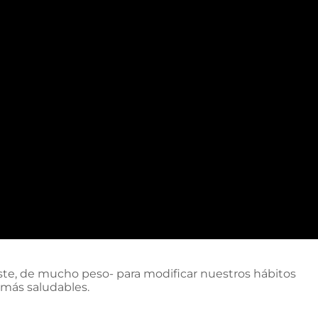
te, de mucho peso- para modificar nuestros hábitos
 más saludables.