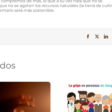
 compremos de más, lo que a su vez hará que no se
e no se agoten los recursos naturales (la tierra de culti
entario será más sostenible.
Facebook
X
Li
ados