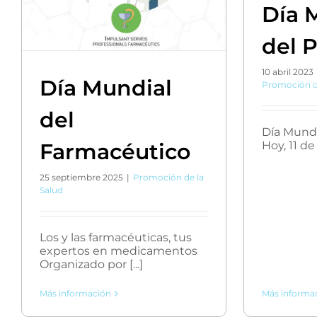
Día 
del 
10 abril 2023
Día Mundial
Promoción de
del
Día Mundi
Hoy, 11 de 
Farmacéutico
25 septiembre 2025
|
Promoción de la
Salud
Los y las farmacéuticas, tus
expertos en medicamentos
Organizado por [...]
Más informa
Más información