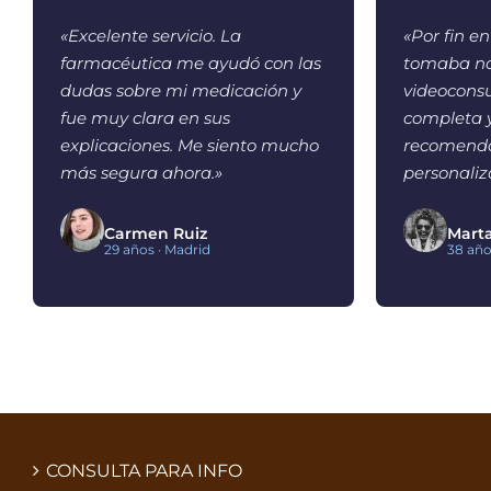
«Excelente servicio. La
«Por fin e
farmacéutica me ayudó con las
tomaba no
dudas sobre mi medicación y
videocons
fue muy clara en sus
completa y
explicaciones. Me siento mucho
recomenda
más segura ahora.»
personaliz
Carmen Ruiz
Mart
29 años · Madrid
38 año
CONSULTA PARA INFO