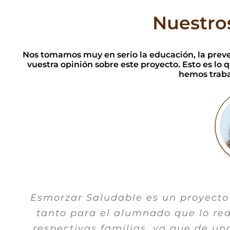
Nuestro
Nos tomamos muy en serio la educación, la preve
vuestra opinión sobre este proyecto. Esto es lo
hemos traba
Esmorzar Saludable es un proyect
Desde la Escuela Infantil Gar
agradecimiento a NutriPharm, y m
tanto para el alumnado que lo rea
respectivas familias, ya que de u
Baldó, por su colaboración en nu