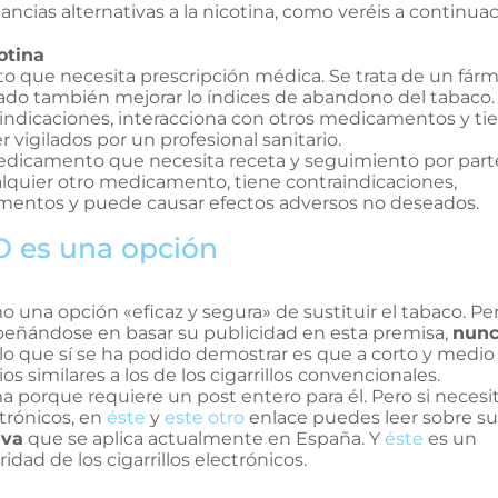
ancias alternativas a la nicotina, como veréis a continuac
otina
que necesita prescripción médica. Se trata de un fár
do también mejorar lo índices de abandono del tabaco.
indicaciones, interacciona con otros medicamentos y ti
vigilados por un profesional sanitario.
dicamento que necesita receta y seguimiento por part
alquier otro medicamento, tiene contraindicaciones,
mentos y puede causar efectos adversos no deseados.
NO es una opción
o una opción «eficaz y segura» de sustituir el tabaco. Pe
peñándose en basar su publicidad en esta premisa,
nunc
 lo que sí se ha podido demostrar es que a corto y medio
s similares a los de los cigarrillos convencionales.
 porque requiere un post entero para él. Pero si necesi
ctrónicos, en
éste
y
este otro
enlace puedes leer sobre su
iva
que se aplica actualmente en España. Y
éste
es un
idad de los cigarrillos electrónicos.