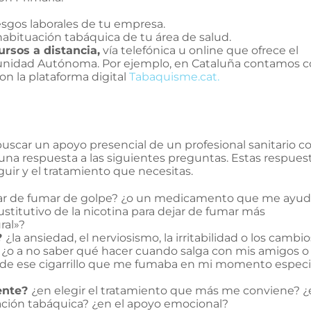
esgos laborales de tu empresa.
habituación tabáquica de tu área de salud.
ursos a distancia,
vía telefónica u online que ofrece el
nidad Autónoma. Por ejemplo, en Cataluña contamos c
on la plataforma digital
Tabaquisme.cat.
scar un apoyo presencial de un profesional sanitario 
una respuesta a las siguientes preguntas. Estas respues
uir y el tratamiento que necesitas.
ar de fumar de golpe? ¿o un medicamento que me ayud
ustitutivo de la nicotina para dejar de fumar más
ral»?
?
¿la ansiedad, el nerviosismo, la irritabilidad o los cambi
¿o a no saber qué hacer cuando salga con mis amigos o
a de ese cigarrillo que me fumaba en mi momento especi
ente?
¿en elegir el tratamiento que más me conviene? 
uación tabáquica? ¿en el apoyo emocional?