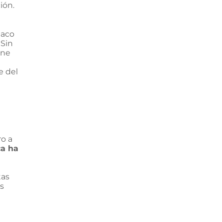
ión.
maco
 Sin
ene
e del
ro a
a ha
tas
s