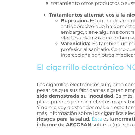
al tratamiento otros productos o sust
Tratamientos alternativos a la nic
Bupropion:
Es un medicamento 
antidepresivo que ha demostra
embargo, tiene algunas contra
efectos adversos que deben ser 
Vareniclida:
Es también un me
profesional sanitario. Como cu
interacciona con otros medica
El cigarrillo electrónico 
Los cigarrillos electrónicos surgieron com
pesar de que sus fabricantes siguen em
sido demostrada su inocuidad
. Es más,
plazo pueden producir efectos respiratorio
Y no me voy a extender más en este tema
más información sobre los cigarrillos ele
riesgos para la salud.
Ésta
es la
normat
informe de AECOSAN
sobre la (no) segur