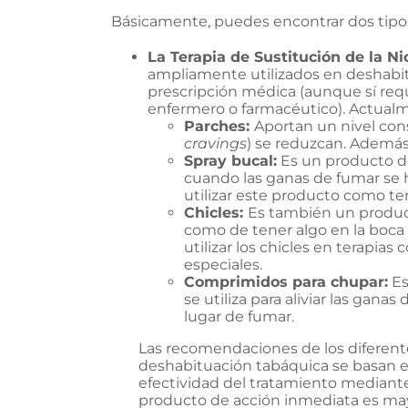
Básicamente, puedes encontrar dos tipos
La Terapia de Sustitución de la Ni
ampliamente utilizados en deshabitu
prescripción médica (aunque sí requ
enfermero o farmacéutico). Actualme
Parches:
Aportan un nivel cons
cravings
) se reduzcan. Además,
Spray bucal:
Es un producto de 
cuando las ganas de fumar se
utilizar este producto como ter
Chicles:
Es también un product
como de tener algo en la boca 
utilizar los chicles en terapia
especiales.
Comprimidos para chupar:
Es
se utiliza para aliviar las gana
lugar de fumar.
Las recomendaciones de los diferente
deshabituación tabáquica se basan e
efectividad del tratamiento mediante
producto de acción inmediata es ma