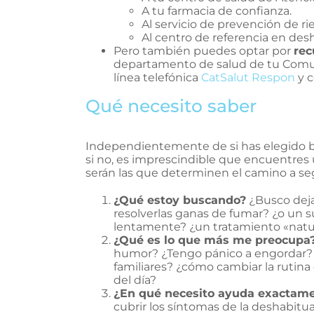
A tu farmacia de confianza.
Al servicio de prevención de ri
Al centro de referencia en des
Pero también puedes optar por
rec
departamento de salud de tu Comu
línea telefónica
CatSalut Respon
y c
Qué necesito saber
Independientemente de si has elegido bu
si no, es imprescindible que encuentres 
serán las que determinen el camino a seg
¿Qué estoy buscando?
¿Busco dej
resolverlas ganas de fumar? ¿o un s
lentamente? ¿un tratamiento «natu
¿Qué es lo que más me preocupa
humor? ¿Tengo pánico a engordar? 
familiares? ¿cómo cambiar la rutin
del día?
¿En qué necesito ayuda exactam
cubrir los síntomas de la deshabit