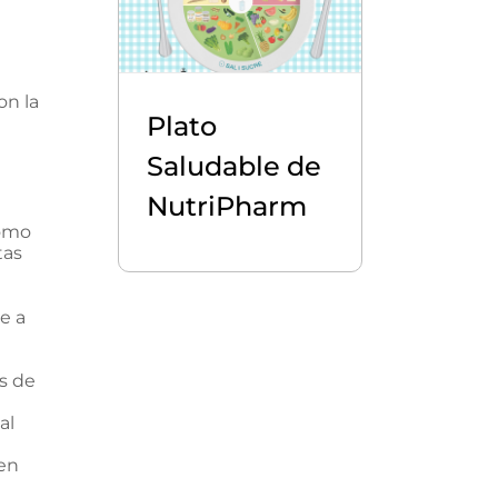
on la
Plato
Saludable de
NutriPharm
como
tas
e a
os de
al
¿en