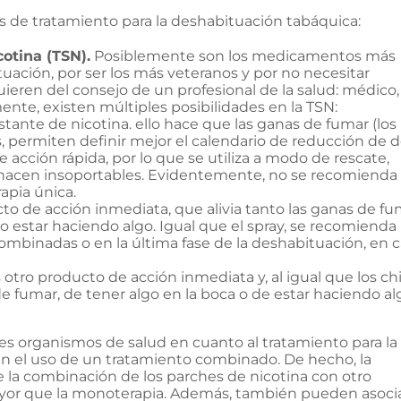
 de tratamiento para la deshabituación tabáquica:
cotina (TSN).
Posiblemente son los medicamentos más
ación, por ser los más veteranos y por no necesitar
ieren del consejo de un profesional de la salud: médico,
nte, existen múltiples posibilidades en la TSN:
tante de nicotina. ello hace que las ganas de fumar (los
 permiten definir mejor el calendario de reducción de do
acción rápida, por lo que se utiliza a modo de rescate,
 hacen insoportables. Evidentemente, no se recomienda
apia única.
o de acción inmediata, que alivia tanto las ganas de fu
o estar haciendo algo. Igual que el spray, se recomienda
s combinadas o en la última fase de la deshabituación, en 
 otro producto de acción inmediata y, al igual que los chi
s de fumar, de tener algo en la boca o de estar haciendo a
s organismos de salud en cuanto al tratamiento para la
n el uso de un tratamiento combinado. De hecho, la
 la combinación de los parches de nicotina con otro
yor que la monoterapia. Además, también pueden asoci