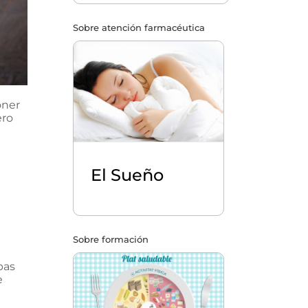
Sobre atención farmacéutica
oner
ero
El Sueño
Sobre formación
bas
e