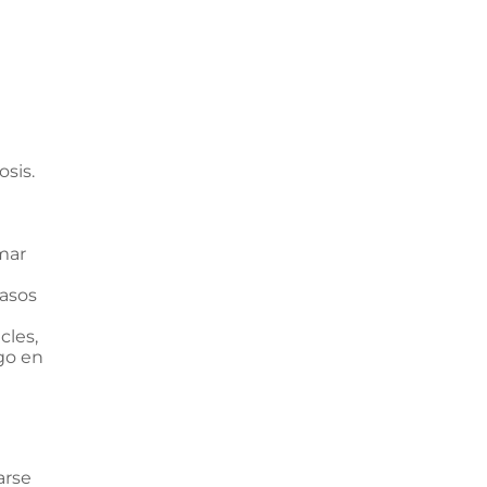
sis.
mar
casos
cles,
lgo en
arse