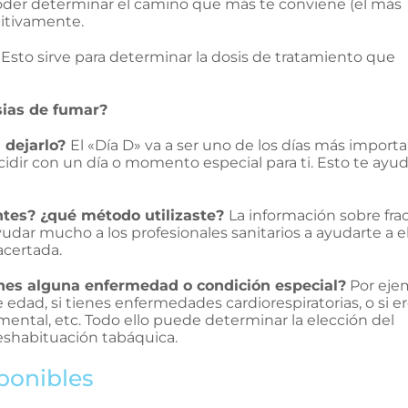
 poder determinar el camino que más te conviene (el más
nitivamente.
?
Esto sirve para determinar la dosis de tratamiento que
sias de fumar?
 dejarlo?
El «Día D» va a ser uno de los días más import
cidir con un día o momento especial para ti. Esto te ayud
ntes? ¿qué método utilizaste?
La información sobre fra
yudar mucho a los profesionales sanitarios a ayudarte a e
acertada.
nes alguna enfermedad o condición especial?
Por eje
 edad, si tienes enfermedades cardiorespiratorias, o si e
mental, etc. Todo ello puede determinar la elección del
shabituación tabáquica.
ponibles