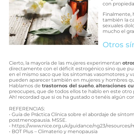
con propieda
Finalmente, 
también la c
sexuales dolo
mucho el grad
Otros s
Cierto, la mayoría de las mujeres experimentan
otro
directamente con el déficit estrogénico sino que p
en el mismo saco que los síntomas vasomotores y vagi
pueden aparecer también en mujeres y hombres qu
Hablamos de
trastornos del sueño
,
alteraciones c
preocupes, que de todos ellos te hablo en este otro 
Ah! recordad que si os ha gustado o tenéis algún c
REFERENCIAS:
• Guía de Práctica Clínica sobre el abordaje de sínt
postmenopausia. MSSE.
• https://www.nice.org.uk/guidance/ng23/resource
• BOT Plus – Climaterio y menopausia