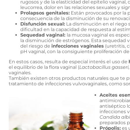
rugosos y de la elasticidad del epitelio vagina
leucorrea, dolor en las relaciones sexuales y sig
Prolapsos genitales:
Están provocados por la pé
consecuencia de la disminución de su renovació
Disfunción sexual:
La disminución en el riego 
dificultad en la capacidad de respuesta al estím
Sequedad vaginal:
la mucosa vaginal es espec
la disminución de estrógenos. Esta sequedad v
del riesgo de
infecciones vaginales
(uretritis,
pH vaginal, con la consiguiente proliferación de 
En estos casos, resulta de especial interés el uso de
el equilibrio de la flora vaginal (
Lactobacillus gasseri
vaginales.
También existen otros productos naturales que te pu
tratamiento de infecciones vulvovaginales, como so
Aceites esen
antimicrobian
antiséptico 
infecciones 
Candida alb
preparados pa
Própolis:
es 