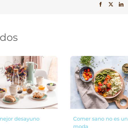
Facebook
X
Li
ados
mejor desayuno
Comer sano no es un
moda