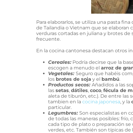
Para elaborarlos, se utiliza una pasta fina 
de Tailandia o Vietnam que se elaboran c
verduras cortadas en juliana y brotes de
frecuente.
En la cocina cantonesa destacan otros in
Cereales:
Podría decirse que la base
escogen a menudo el
arroz de gra
Vegetales:
Seguro que habéis comp
los
brotes de soja
y el
bambú
.
Productos secos:
Añadidos a las so
las
setas
,
dátiles
,
coco
,
fécula de m
aleta de tiburón, etc.). De entre la
tambien en la
cocina japonesa
, y la
particular.
Legumbres:
Son especialistas en c
de todas las maneras posibles: frío, c
cada tipo de plato o preparación se u
verdes, etc. También son típicas de 