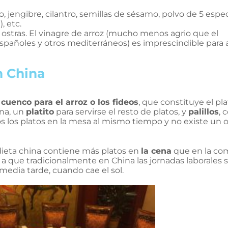
jo, jengibre, cilantro, semillas de sésamo, polvo de 5 espe
, etc.
e ostras. El vinagre de arroz (mucho menos agrio que el
españoles y otros mediterráneos) es imprescindible para a
n China
n
cuenco para el arroz o los fideos
, que constituye el pl
ena, un
platito
para servirse el resto de platos, y
palillos
, 
s los platos en la mesa al mismo tiempo y no existe un 
 dieta china contiene más platos en
la cena
que en la com
 a que tradicionalmente en China las jornadas laborales 
 media tarde, cuando cae el sol.