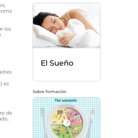
es,
 como
r los
e
El Sueño
eites
) es
Sobre formación
gre de
ado,