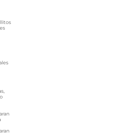
llitos
tes
ales
as,
do
paran
a
aran