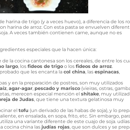
de harina de trigo (y a veces huevo), a diferencia de los ro
on harina de arroz. Con esta pasta se envuelven diferen
 soja. A veces también contienen carne, aunque no es
gredientes especiales que la hacen única:
 de la cocina cantonesa son los cereales, de entre los cu
no largo
, los
fideos de trigo
o los
fideos de arroz
.
robado que les encanta la
col china
, las
espinacas
,
pas y en la preparación de postres, son muy utilizados
aíz
,
agar-agar
,
pescado y marisco
(vieiras, ostras, gamb
s setas, merecen especial mención el
shitake
, muy utiliza
oreja de Judas
, que tiene una textura gelatinosa muy
ocinar el
tofu
(un derivado de las habas de soja), y lo pre
aliente, en ensalada, en sopa, frito, etc. Sin embargo, par
tiliza una variante diferente de este cuajo de soja. udías
la cocina china las
judías rojas
, que son dulces y se prep