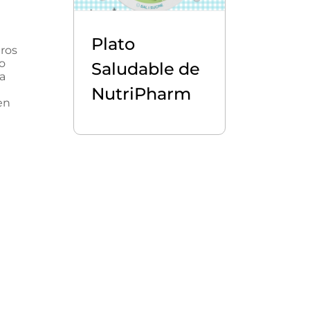
Plato
tros
go
Saludable de
a
NutriPharm
en