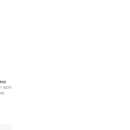
ino
n son
a.