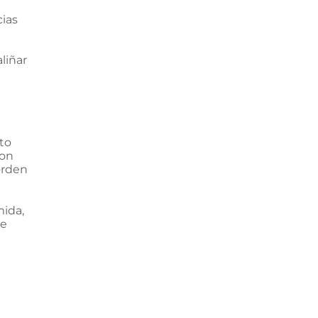
cias
liñar
ato
con
orden
ida,
se