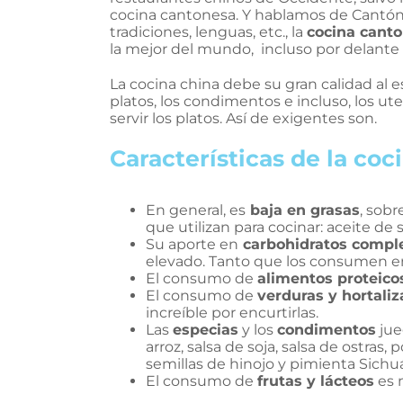
cocina cantonesa. Y hablamos de Cantó
tradiciones, lenguas, etc., la
cocina cant
la mejor del mundo, incluso por delante 
La cocina china debe su gran calidad al e
platos, los condimentos e incluso, los ute
servir los platos. Así de exigentes son.
Características de la co
En general, es
baja en grasas
, sobr
que utilizan para cocinar: aceite d
Su aporte en
carbohidratos complej
elevado. Tanto que los consumen e
El consumo de
alimentos proteico
El consumo de
verduras y hortaliz
increíble por encurtirlas.
Las
especias
y los
condimentos
jue
arroz, salsa de soja, salsa de ostras, 
semillas de hinojo y pimienta Sichuá
El consumo de
frutas y lácteos
es 