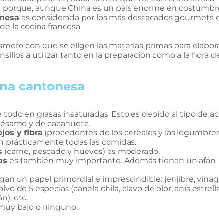
n porque, aunque China es un país enorme en costumbr
onesa
es considerada por los más destacados gourmets
de la cocina francesa.
smero con que se eligen las materias primas para elabora
nsilios a utilizar tanto en la preparación como a la hora d
cina cantonesa
e todo en grasas insaturadas. Esto es debido al tipo de ac
e sésamo y de cacahuete.
os y fibra
(procedentes de los cereales y las legumbres
n prácticamente todas las comidas.
s
(carne, pescado y huevos) es moderado.
as
es también muy importante. Además tienen un afán
gan un papel primordial e imprescindible: jenjibre, vina
polvo de 5 especias (canela chila, clavo de olor, anís estrell
n), etc.
muy bajo o ninguno.